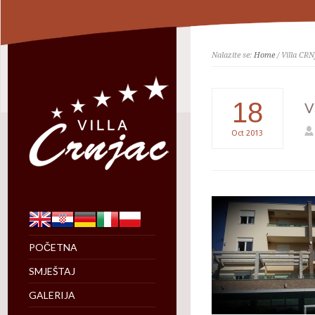
Nalazite se:
Home
/ Villa CR
18
V
Oct
2013
POČETNA
SMJEŠTAJ
GALERIJA