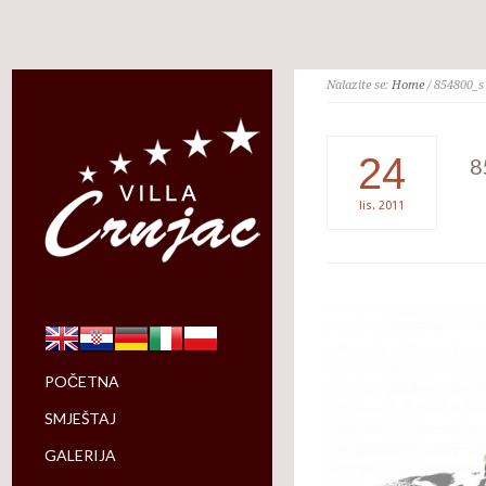
Nalazite se:
Home
/ 854800_s
24
8
lis.
2011
POČETNA
SMJEŠTAJ
GALERIJA