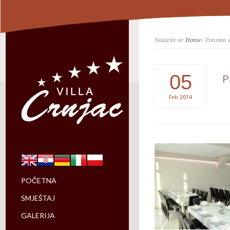
Nalazite se:
Home
/ Pansion v
05
P
Feb
2014
POČETNA
SMJEŠTAJ
GALERIJA