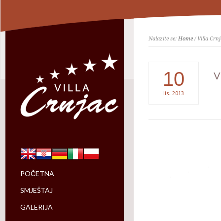
Nalazite se:
Home
/ Villa Crn
10
V
lis.
2013
POČETNA
SMJEŠTAJ
GALERIJA